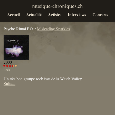
Accueil
Actualité
Artistes
Interviews
Concerts
Psycho Ritual P.O. :
Misleading Sparkles
2000
Rock
Un très bon groupe rock issu de la Watch Valley...
Suite...