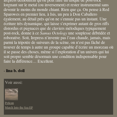
lorgnant sur le metal (ou inversement) et rester instrumental sans
devenir le moins du monde chiant. Rien que ça. On pense à Red
Sparowes en premier lieu, à Isis, un peu à Don Caballero
également, au détail près qu’on ne s’ennuie pas un instant. Une
écriture très dynamique, qui laisse s’exprimer autant de gros riffs
distordus et pugnaces que de claviers mélodiques typiquement
post-rock, donne à ce
Samus Octology
une souplesse débridée et
roborative. Soit, Irepress n’invente pas l’eau chaude, jamais, mais
parmi la tripotée de suiveurs de la scène, on n’est pas fâché de
trouver de temps à autre un groupe capable d’écrire un morceau où
il se passe des choses, même si l’exploration d’un univers qui lui
soit propre semble désormais une condition indispensable pour
faire la différence… Excellent.
lina b. doll
-
Voir aussi:
Pelican
March Into the Sea EP