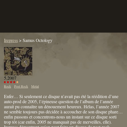
Irepress
>
Samus Octology
5.2007
Rock
Post Rock
Metal
Enfer… Si seulement ce disque n’avait pas été la réédition d’une
auto-prod de 2005, l’épineuse question de l’album de l’année
aurait pu connaître un dénouement heureux. Hélas, l’année 2007
ne semble toujours pas décidée à accoucher de son disque phare…
enfin passons et concentrons-nous un instant sur ce disque sorti
trop tôt (car enfin, 2005 ne manquait pas de merveilles, elle).
Irepress démontrent qu’on peut faire un disque de post-rock