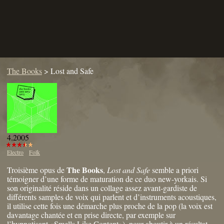
The Books
>
Lost and Safe
4.2005
Electro
Folk
The Books
Troisième opus de
,
Lost and Safe
semble a priori
témoigner d’une forme de maturation de ce duo new-yorkais. Si
son originalité réside dans un collage assez avant-gardiste de
différents samples de voix qui parlent et d’instruments acoustiques,
il utilise cette fois une démarche plus proche de la pop (la voix est
davantage chantée et en prise directe, par exemple sur
l’hypnotisant «Smells Like Content»), pour aboutir à un résultat