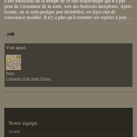
à des musiciens de la trempe de ce duo folktronique qui n’a pas
peur de s’aventurer de la sorte, vers des horizons inexplorés. Après
écoute, on se sent quelque peu déstabilisé, en léger état de
conscience modifié. Il n’y a plus qu’à remettre ses repères à jour…
yak
-
Voir aussi:
Tunng
Comments of the Inner Chorus
Notre équipe
Accueil