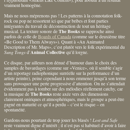
vraiment homogène.
Mais ne nous méprenons pas ! Les patterns à la connotation folk-
rock ou pop ne ressortent ici que par bribes et font parties
intégrantes du travail de déconstruction de tout un héritage
The Books
musical. La texture sonore de
se rapproche ainsi
parfois de celle de
Boards of Canada
(comme sur le deuxième titre
«Be Good to Them Always»). Quant à «An Animated
Description of Mr. Maps», c’est plutôt vers le folk expérimental du
Animal Collective
Sung Tongs
d’
qu’il lorgne.
Ce disque, par ailleurs non dénué d’humour dans le choix des
samples de bavardages (comme sur «Venice», où il semble s’agir
d’un reportage radiophonique surréelle sur la performance d’un
artiste peintre), peine cependant à nous emmener jusqu’à son terme
sans provoquer une perte progressive d’attention. On ne s’attendait
évidemment pas à tomber sur des mélodies réellement catchy, car
The Books
la musique de
reste axée vers des dimensions
clairement oniriques et atmosphériques, mais le groupe a peut-être
gagné en maturité ce qu’il a perdu – c’est le risque – en
spontanéité.
Gardons-nous pourtant de trop jouer les blasés !
Lost and Safe
reste vraiment digne d’intérêt ; il n’est pas si habituel d’avoir à faire