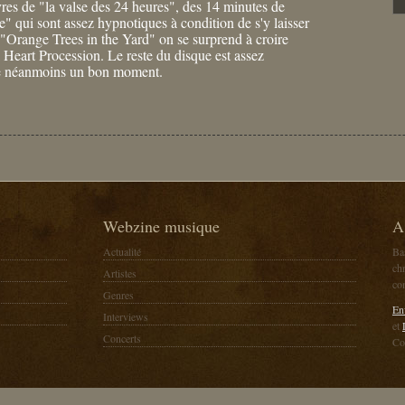
vres de "la valse des 24 heures", des 14 minutes de
" qui sont assez hypnotiques à condition de s'y laisser
 "Orange Trees in the Yard" on se surprend à croire
 Heart Procession. Le reste du disque est assez
sse néanmoins un bon moment.
Webzine musique
A
Actualité
Ba
chr
Artistes
co
Genres
En
Interviews
et
Concerts
Co