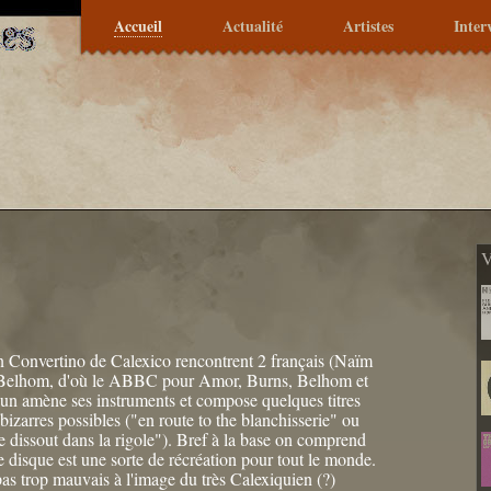
Accueil
Actualité
Artistes
Inter
V
n Convertino de Calexico rencontrent 2 français (Naïm
elhom, d'où le ABBC pour Amor, Burns, Belhom et
un amène ses instruments et compose quelques titres
bizarres possibles ("en route to the blanchisserie" ou
e dissout dans la rigole"). Bref à la base on comprend
e disque est une sorte de récréation pour tout le monde.
 pas trop mauvais à l'image du très Calexiquien (?)