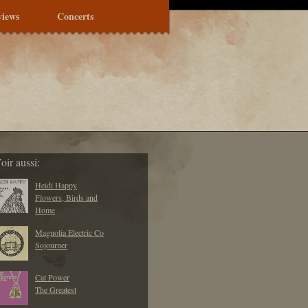
views
Concerts
oir aussi:
Heidi Happy
Flowers, Birds and
Home
Magnolia Electric Co
Sojourner
Cat Power
The Greatest