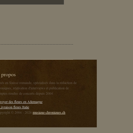
 propos
sés en Suisse romande, spécialisés dans la rédaction de
oniques, réalisation d'interviews et publication de
mptes-rendus de concerts depuis 2004
voyer des fleurs en Allemagne
Livraison fleurs Italie
pyright © 2004 - 2026
musique-chroniques.ch