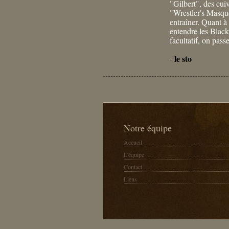
"Gilbert", des cui
"Wrestler's Masque
entraîner. Quant à
entendre les Black
facultatif, on pa
le sto
-
Notre équipe
Accueil
L'équipe
Contact
Liens