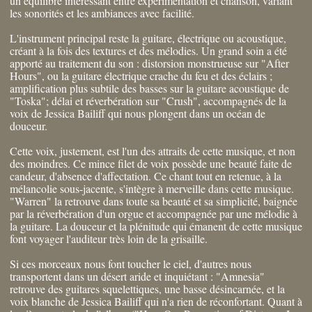
un équilibre intéressant entre expérimentation et chanson, variant
les sonorités et les ambiances avec facilité.
L'instrument principal reste la guitare, électrique ou acoustique,
créant à la fois des textures et des mélodies. Un grand soin a été
apporté au traitement du son : distorsion monstrueuse sur "After
Hours", ou la guitare électrique crache du feu et des éclairs ;
amplification plus subtile des basses sur la guitare acoustique de
"Toska"; délai et réverbération sur "Crush", accompagnés de la
voix de Jessica Bailiff qui nous plongent dans un océan de
douceur.
Cette voix, justement, est l'un des attraits de cette musique, et non
des moindres. Ce mince filet de voix possède une beauté faite de
candeur, d'absence d'affectation. Ce chant tout en retenue, à la
mélancolie sous-jacente, s'intègre à merveille dans cette musique.
"Warren" la retrouve dans toute sa beauté et sa simplicité, baignée
par la réverbération d'un orgue et accompagnée par une mélodie à
la guitare. La douceur et la plénitude qui émanent de cette musique
font voyager l'auditeur très loin de la grisaille.
Si ces morceaux nous font toucher le ciel, d'autres nous
transportent dans un désert aride et inquiétant : "Amnesia"
retrouve des guitares squelettiques, une basse désincarnée, et la
voix blanche de Jessica Bailiff qui n'a rien de réconfortant. Quant à