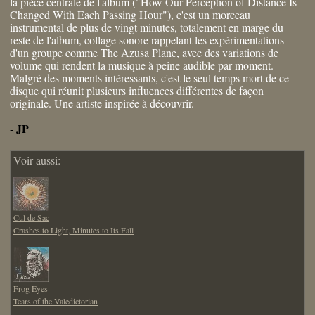
la pièce centrale de l'album ("How Our Perception of Distance Is
Changed With Each Passing Hour"), c'est un morceau
instrumental de plus de vingt minutes, totalement en marge du
reste de l'album, collage sonore rappelant les expérimentations
d'un groupe comme The Azusa Plane, avec des variations de
volume qui rendent la musique à peine audible par moment.
Malgré des moments intéressants, c'est le seul temps mort de ce
disque qui réunit plusieurs influences différentes de façon
originale. Une artiste inspirée à découvrir.
JP
-
Voir aussi:
Cul de Sac
Crashes to Light, Minutes to Its Fall
Frog Eyes
Tears of the Valedictorian