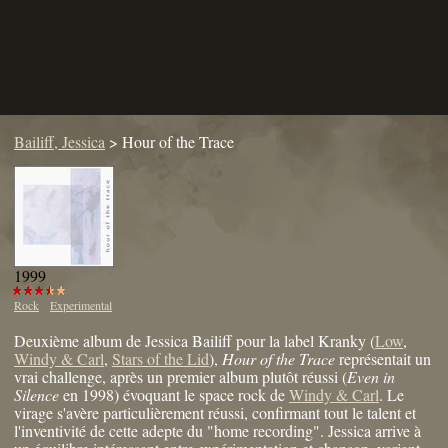
Bailiff, Jessica
>
Hour of the Trace
1999
Rock
Experimental
Deuxième album de Jessica Bailiff pour la label Kranky (
Low
,
Windy & Carl
,
Stars of the Lid
),
Hour of the Trace
représentait un
vrai challenge, après un premier album plutôt réussi (
Even in
Silence
en 1998) évoquant le space rock de
Windy & Carl
. Le
virage s'avère particulièrement réussi, confirmant tout le talent et
l'inventivité de cette adepte du "home recording". Jessica arrive à