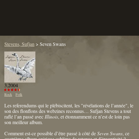
Stevens, Sufjan
>
Seven Swans
3.2004
Rock
Folk
Les referendums qui le plébiscitent, les "révélations de l’année", le
son des flonflons des webzines reconnus… Sufjan Stevens a tout
raflé l’an passé avec
Illinois
, et étonnamment ce n’est de loin pas
son meilleur album.
Comment est-ce possible d’être passé à côté de
Seven Swans
, ce
quatrième album onirique sublime de retenue et d’inventivité ?