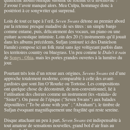
J’avoue l’avoir manqué alors. Mea Culpa, hommage donc à
postériori à ce songwriter qui surprend.
Loin de tout ce tape à l’œil,
Seven Swans
détone au premier abord
par la retenue presque maladive de ses titres : un simple banjo
comme entame, puis, délicatement des vocaux, un piano ou une
guitare acoustique intimiste. Loin des 20 (!) instruments qu’il jouait
dans les albums précédents, Sufjan (entouré ici des Danielson
Famile) compose ici un folk rural sans âge voltigeant parfois dans
les territoires country ou bluegrass. Un peu comme le
Didn’t it rain
de
Songs : Ohia
, mais les portes grandes ouvertes à la lumière du
jour.
Pourtant très loin d’un retour aux origines,
Sevens Swans
est d’une
approche totalement moderne, comparable à celle des avant-
gardistes que sont Jim O’Rourke ou Tortoise. Les compositions
ont quelque chose de déconstruit, de non-conventionnel, lié à
l’utilisation des chœurs comme un instrument (les «tralala» de
"Sister"). On passe de l’épique ("Seven Swans") aux balades
dépouillées ("To be alone with you" ; "Abraham"), le timbre de
Sufjan évoquant magnifiquement une fragilité qui reste sereine.
Disque attachant un peu à part,
Seven Swans
est indispensable à
tout amateur de sensations nouvelles, grand bol d’air frais au