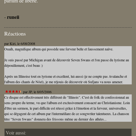
parfum de liberté.
runeii
-
Réactions
par
Kiri
, le 6/08/2008
Ouaih, magnifique album qui possède une ferveur belle et faussement naïve.
Je suis passé par Michigan avant de découvrir Seven Swans et l'on passe du lyrisme au
dépouillement, c'est beau :)
Après un Illinoise tout en lyrisme et excellent, lui-aussi (je ne conpte pas Avalanche et
l'album des chants de Nöel), je me réjouis de découvrir où Sufjans va nous amener.
par
JP
, le 8/05/2006
Ce disque est effectivement très différent de "Illinois". C'est de folk de confessionnal au
sens propre du terme, vu que l'album est exclusivement consacré au Christianisme. Loin
d'être un sermon, le pari difficile est réussi grâce à l'émotion et la ferveur, universelles,
qui se dégagent de cet album par l'intermédiare de ce songwriter talentueux. La chanson
titre "Seven Swans" donnera des frissons même au dernier des athées...
Voir aussi: