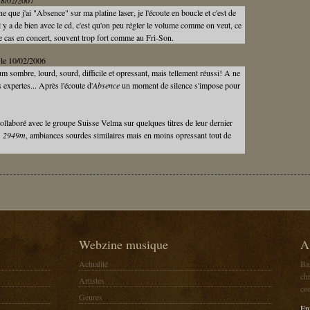
 18/02/2007
ne que j'ai "Absence" sur ma platine laser, je l'écoute en boucle et c'est de
 y a de bien avec le cd, c'est qu'on peu régler le volume comme on veut, ce
le cas en concert, souvent trop fort comme au Fri-Son.
 le 10/02/2006
m sombre, lourd, sourd, difficile et opressant, mais tellement réussi! A ne
 expertes... Après l'écoute d'
Absence
un moment de silence s'impose pour
ollaboré avec le groupe Suisse Velma sur quelques titres de leur dernier
t, 2949m
, ambiances sourdes similaires mais en moins opressant tout de
Webzine musique
A
Actualité
Ba
chr
Artistes
co
Genres
En