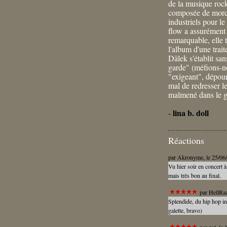
de la musique rock.
composée de morcea
industriels pour l
flow a assurément 
remarquable, elle t
l'album d'une trait
Dälek s'établit sa
garde" (méfions-n
"exigeant", dépour
mal de redresser le
malmené dans le gr
lina b. doll
-
Réactions
par
Akronyme
, le 25/0
Vu hier soir en concert à
mais très bon au final.
par
HellRa
Splendide, du hip hop in
galette, bravo)