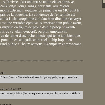
 A l'arrivée, c'est une masse anthracite et abrasive
ux longs, longs, longs, écrasants, aux relents
e moins extrêmes, soutenue en prime par un MC dont le
pris de la bouteille. La cohérence de l'ensemble est
end à la claustrophobie et il faut bien dire que s'envoyer
e est une véritable épreuve. A réserver à un public averti,
ns surprise en figure de proue d'un hip-hop "d'avant-
ous de ce vilain concept), ou plus simplement
vu de fun et d'accroche directe, qui tente tant bien que
 pont qui existait jadis entre rock et hip-hop, bien
and public à l'heure actuelle. Exemplaire et renversant.
6/2007
 l'Usine (avec le Sto, d'ailleurs) avec les young gods, un peu brouillon,
zeah
, le 26/04/2007
dus comme je l'aime (la chronique résume super bien ce qui ressort de la