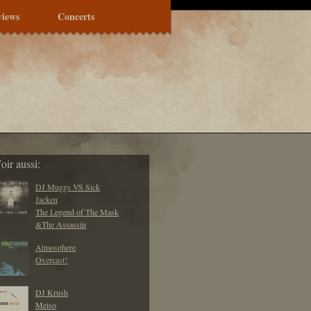
views
Concerts
oir aussi:
DJ Muggs VS Sick
Jacken
The Legend of The Mask
&The Assassin
Atmosphere
Overcast!
DJ Krush
Meiso