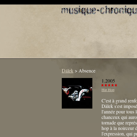
Dälek
>
Absence
1.2005
Hip Hop
C'est à grand renf
Dälek s'est impos
l'année pour tous 
chanceux qui auron
tornade que représ
hop à la noirceur 
l'expression, qui p