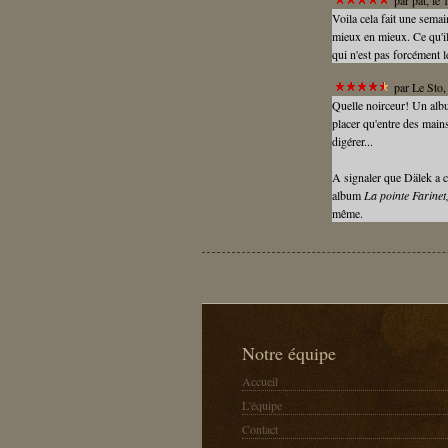
par
pat
, le
Voila cela fait une semai
mieux en mieux. Ce qu'il
qui n'est pas forcément 
par
Le Sto
,
Quelle noirceur! Un albu
placer qu'entre des mains
digérer...
A signaler que Dälek a c
album
La pointe Farine
même.
Notre équipe
Accueil
L'équipe
Contact