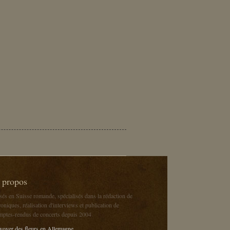
 propos
sés en Suisse romande, spécialisés dans la rédaction de
oniques, réalisation d'interviews et publication de
mptes-rendus de concerts depuis 2004
voyer des fleurs en Allemagne