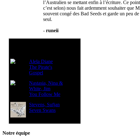
l’Australien se mettant enfin à l’écriture. Ce poin
c’est selon) nous fait ardemment souhaiter que 
souvent congé des Bad Seeds et garde un peu de s
seul.
-
runeii
Voir aussi:
Alela Diane
The Pirate's
Gospel
Nastasia, Nina &
White, Jim
You Follow Me
Stevens, Sufjan
Seven Swans
Notre équipe