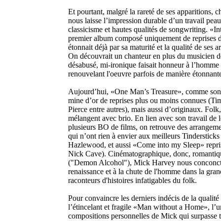
Et pourtant, malgré la rareté de ses apparitions, 
nous laisse l’impression durable d’un travail peauf
classicisme et hautes qualités de songwriting. «I
premier album composé uniquement de reprises 
étonnait déjà par sa maturité et la qualité de ses
On découvrait un chanteur en plus du musicien de
désabusé, mi-ironique faisait honneur à l’homme à
renouvelant l'oeuvre parfois de manière étonnant
Aujourd’hui, «One Man’s Treasure», comme son ti
mine d’or de reprises plus ou moins connues (Ti
Pierce entre autres), mais aussi d’originaux. Folk
mélangent avec brio. En lien avec son travail de 
plusieurs BO de films, on retrouve des arrangeme
qui n’ont rien à envier aux meilleurs Tindersticks
Hazlewood, et aussi «Come into my Sleep» repris
Nick Cave). Cinématographique, donc, romantique
("Demon Alcohol"), Mick Harvey nous conconct
renaissance et à la chute de l'homme dans la gran
raconteurs d'histoires infatigables du folk.
Pour convaincre les derniers indécis de la qualit
l’étincelant et fragile «Man without a Home», l’u
compositions personnelles de Mick qui surpasse tou