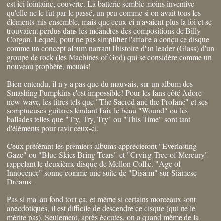
est ici lointaine, couverte. La batterie semble moins inventive
qu'elle ne le fut par le passé, un peu comme si on avait tous les
éléments mis ensemble, mais que ceux-ci n'avaient plus la foi et se
trouvaient perdus dans les méandres des compositions de Billy
Corgan. Lequel, pour ne pas simplifier l'affaire a conçu ce disque
comme un concept album narrant l'histoire d'un leader (Glass) d'un
groupe de rock (les Machines of God) qui se considère comme un
nouveau prophète, mouais!
Bien entendu, il n'y a pas que du mauvais, sur un album des
Smashing Pumpkins c'est impossible! Pour les fans côté Adore-
new-wave, les titres tels que "The Sacred and the Profane" et ses
somptueuses guitares fendant l'air, le beau "Wound" ou les
ballades telles que "Try, Try, Try" ou "This Time" sont tant
d'éléments pour ravir ceux-ci.
Ceux préférant les premiers albums apprécieront "Everlasting
Gaze" ou "Blue Skies Bring Tears" et "Crying Tree of Mercury"
rappelant le deuxième disque de Mellon Collie. "Age of
Innocence" sonne comme une suite de "Disarm" sur Siamese
Dreams.
Pas si mal au fond tout ça, et même si certains morceaux sont
anecdotiques, il est difficile de descendre ce disque (qui ne le
mérite pas). Seulement, après écoutes, on a quand même de la