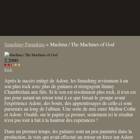
Smashing Pumpkins
>
Machina / The Machines of God
2.2000
Rock
Après le succès mitigé de Adore, les Smashing reviennent à un
son plus rock avec plus de guitares et réengagent Jimmy
Chamberlain aux fûts. Si le son est résolument plus rock, il n'en est
pas pour autant un retour total à ce que faisait le groupe avant
l'expérience Adore, des bouts, des apprentissages de celle-ci sont
parsemés au long de l'album. Une sorte de mix entre Mellon Collie
et Adore. Ouahh, sur le papier ça promet, seulement ici le résultat
n'est pas tout à fait à la hauteur des espérances !
Dans un premier temps, les guitares sont un peu paumées dans la
production, la voix qui avait effectué un retour en force sur Adore