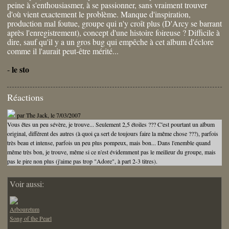
peine à s'enthousiasmer, à se passionner, sans vraiment trouver
d'où vient exactement le problème. Manque d'inspiration,
production mal foutue, groupe qui n'y croît plus (D'Arcy se barrant
après l'enregistrement), concept d'une histoire foireuse ? Difficile à
dire, sauf qu'il y a un gros bug qui empêche à cet album d'éclore
comme il l'aurait peut-être mérité...
le sto
-
Réactions
par
The Jack
, le 7/03/2007
Vous êtes un peu sévère, je trouve... Seulement 2,5 étoiles ??? C'est pourtant un album
original, différent des autres (à quoi ça sert de toujours faire la même chose ???), parfois
très beau et intense, parfois un peu plus pompeux, mais bon... Dans l'enemble quand
même très bon, je trouve, même si ce n'est évidemment pas le meilleur du groupe, mais
pas le pire non plus (j'aime pas trop "Adore", à part 2-3 titres).
Voir aussi:
Arbouretum
Song of the Pearl