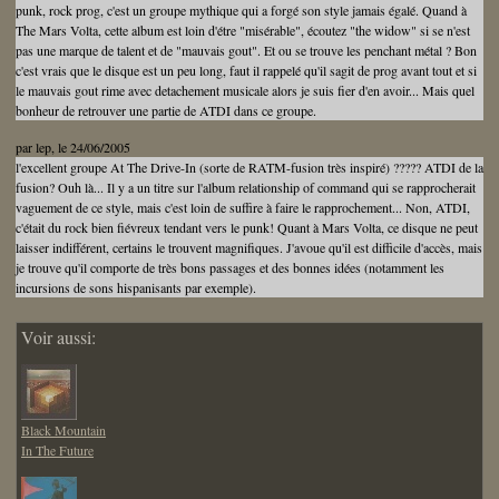
punk, rock prog, c'est un groupe mythique qui a forgé son style jamais égalé. Quand à
The Mars Volta, cette album est loin d'étre "misérable", écoutez "the widow" si se n'est
pas une marque de talent et de "mauvais gout". Et ou se trouve les penchant métal ? Bon
c'est vrais que le disque est un peu long, faut il rappelé qu'il sagit de prog avant tout et si
le mauvais gout rime avec detachement musicale alors je suis fier d'en avoir... Mais quel
bonheur de retrouver une partie de ATDI dans ce groupe.
par
lep
, le 24/06/2005
l'excellent groupe At The Drive-In (sorte de RATM-fusion très inspiré) ????? ATDI de la
fusion? Ouh là... Il y a un titre sur l'album relationship of command qui se rapprocherait
vaguement de ce style, mais c'est loin de suffire à faire le rapprochement... Non, ATDI,
c'était du rock bien fiévreux tendant vers le punk! Quant à Mars Volta, ce disque ne peut
laisser indifférent, certains le trouvent magnifiques. J'avoue qu'il est difficile d'accès, mais
je trouve qu'il comporte de très bons passages et des bonnes idées (notamment les
incursions de sons hispanisants par exemple).
Voir aussi:
Black Mountain
In The Future