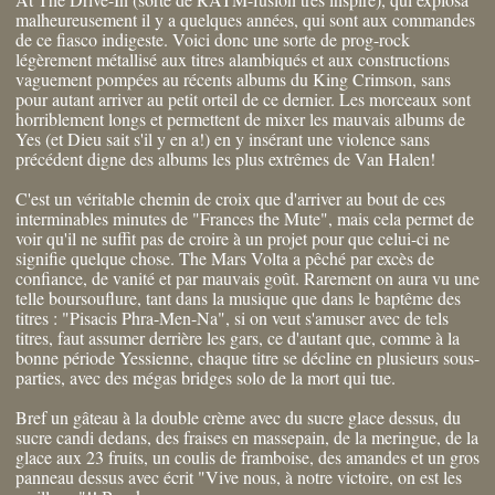
malheureusement il y a quelques années, qui sont aux commandes
de ce fiasco indigeste. Voici donc une sorte de prog-rock
légèrement métallisé aux titres alambiqués et aux constructions
vaguement pompées au récents albums du King Crimson, sans
pour autant arriver au petit orteil de ce dernier. Les morceaux sont
horriblement longs et permettent de mixer les mauvais albums de
Yes (et Dieu sait s'il y en a!) en y insérant une violence sans
précédent digne des albums les plus extrêmes de Van Halen!
C'est un véritable chemin de croix que d'arriver au bout de ces
interminables minutes de "Frances the Mute", mais cela permet de
voir qu'il ne suffit pas de croire à un projet pour que celui-ci ne
signifie quelque chose. The Mars Volta a pêché par excès de
confiance, de vanité et par mauvais goût. Rarement on aura vu une
telle boursouflure, tant dans la musique que dans le baptême des
titres : "Pisacis Phra-Men-Na", si on veut s'amuser avec de tels
titres, faut assumer derrière les gars, ce d'autant que, comme à la
bonne période Yessienne, chaque titre se décline en plusieurs sous-
parties, avec des mégas bridges solo de la mort qui tue.
Bref un gâteau à la double crème avec du sucre glace dessus, du
sucre candi dedans, des fraises en massepain, de la meringue, de la
glace aux 23 fruits, un coulis de framboise, des amandes et un gros
panneau dessus avec écrit "Vive nous, à notre victoire, on est les