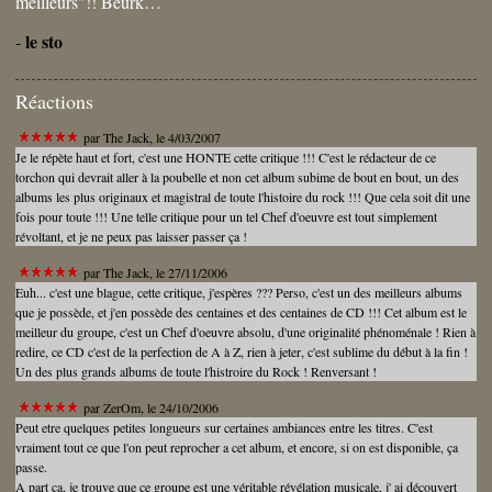
meilleurs"!! Beurk…
le sto
-
Réactions
par
The Jack
, le 4/03/2007
Je le répète haut et fort, c'est une HONTE cette critique !!! C'est le rédacteur de ce
torchon qui devrait aller à la poubelle et non cet album subime de bout en bout, un des
albums les plus originaux et magistral de toute l'histoire du rock !!! Que cela soit dit une
fois pour toute !!! Une telle critique pour un tel Chef d'oeuvre est tout simplement
révoltant, et je ne peux pas laisser passer ça !
par
The Jack
, le 27/11/2006
Euh... c'est une blague, cette critique, j'espères ??? Perso, c'est un des meilleurs albums
que je possède, et j'en possède des centaines et des centaines de CD !!! Cet album est le
meilleur du groupe, c'est un Chef d'oeuvre absolu, d'une originalité phénoménale ! Rien à
redire, ce CD c'est de la perfection de A à Z, rien à jeter, c'est sublime du début à la fin !
Un des plus grands albums de toute l'histroire du Rock ! Renversant !
par
ZerOm
, le 24/10/2006
Peut etre quelques petites longueurs sur certaines ambiances entre les titres. C'est
vraiment tout ce que l'on peut reprocher a cet album, et encore, si on est disponible, ça
passe.
A part ça, je trouve que ce groupe est une véritable révélation musicale, j' ai découvert