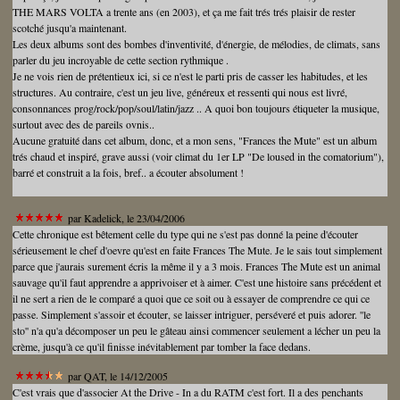
THE MARS VOLTA a trente ans (en 2003), et ça me fait trés trés plaisir de rester
scotché jusqu'a maintenant.
Les deux albums sont des bombes d'inventivité, d'énergie, de mélodies, de climats, sans
parler du jeu incroyable de cette section rythmique .
Je ne vois rien de prétentieux ici, si ce n'est le parti pris de casser les habitudes, et les
structures. Au contraire, c'est un jeu live, généreux et ressenti qui nous est livré,
consonnances prog/rock/pop/soul/latin/jazz .. A quoi bon toujours étiqueter la musique,
surtout avec des de pareils ovnis..
Aucune gratuité dans cet album, donc, et a mon sens, "Frances the Mute" est un album
trés chaud et inspiré, grave aussi (voir climat du 1er LP "De loused in the comatorium"),
barré et construit a la fois, bref.. a écouter absolument !
par
Kadelick
, le 23/04/2006
Cette chronique est bêtement celle du type qui ne s'est pas donné la peine d'écouter
sérieusement le chef d'oevre qu'est en faite Frances The Mute. Je le sais tout simplement
parce que j'aurais surement écris la même il y a 3 mois. Frances The Mute est un animal
sauvage qu'il faut apprendre a apprivoiser et à aimer. C'est une histoire sans précédent et
il ne sert a rien de le comparé a quoi que ce soit ou à essayer de comprendre ce qui ce
passe. Simplement s'assoir et écouter, se laisser intriguer, perséveré et puis adorer. ''le
sto'' n'a qu'a décomposer un peu le gâteau ainsi commencer seulement a lécher un peu la
crème, jusqu'à ce qu'il finisse inévitablement par tomber la face dedans.
par
QAT
, le 14/12/2005
C'est vrais que d'associer At the Drive - In a du RATM c'est fort. Il a des penchants