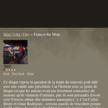
Mars Volta (The)
>
Frances the Mute
2005
Rock
Prog Rock
Metal
Ce disque repose la question de la limite du mauvais goût allié
avec une vanité sans précédent. Car l'horreur avec ce genre de
disque est que les auteurs n'ont pas forcément conscience du
monstre qu'ils viennent d'enfanter, pire ils sont persuadés d'avoir
créé l'Oeuvre ultime (the definitive masterpiece !). C'est Cédric
Bixler et Omar Rodriguez , cerveau gauche de l'excellent groupe
At The Drive-In (sorte de RATM-fusion très inspiré), qui explosa