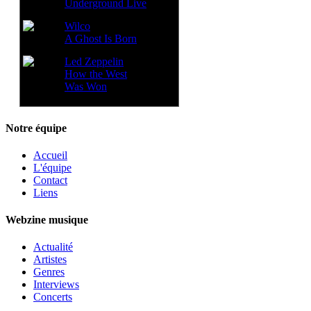
Underground Live
Wilco
A Ghost Is Born
Led Zeppelin
How the West
Was Won
Notre équipe
Accueil
L'équipe
Contact
Liens
Webzine musique
Actualité
Artistes
Genres
Interviews
Concerts