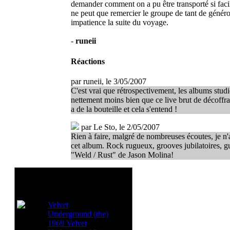
demander comment on a pu être transporté si fac
ne peut que remercier le groupe de tant de généros
impatience la suite du voyage.
-
runeii
Réactions
par
runeii
, le 3/05/2007
C'est vrai que rétrospectivement, les albums studi
nettement moins bien que ce live brut de décoffr
a de la bouteille et cela s'entend !
par
Le Sto
, le 2/05/2007
Rien à faire, malgré de nombreuses écoutes, je n'
cet album. Rock rugueux, grooves jubilatoires, g
"Weld / Rust" de Jason Molina!
Voir aussi:
Velvet
Underground (the)
1969 Velvet