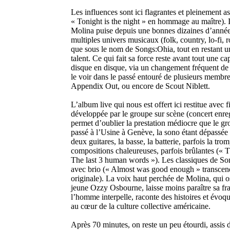
Les influences sont ici flagrantes et pleinement
« Tonight is the night » en hommage au maître). I
Molina puise depuis une bonnes dizaines d’année
multiples univers musicaux (folk, country, lo-fi, r
que sous le nom de Songs:Ohia, tout en restant u
talent. Ce qui fait sa force reste avant tout une c
disque en disque, via un changement fréquent de 
le voir dans le passé entouré de plusieurs membr
Appendix Out, ou encore de Scout Niblett.
L’album live qui nous est offert ici restitue avec f
développée par le groupe sur scène (concert enregi
permet d’oublier la prestation médiocre que le gr
passé à l’Usine à Genève, la sono étant dépassée
deux guitares, la basse, la batterie, parfois la tro
compositions chaleureuses, parfois brûlantes (« Th
The last 3 human words »). Les classiques de Son
avec brio (« Almost was good enough » transcend
originale). La voix haut perchée de Molina, qui osc
jeune Ozzy Osbourne, laisse moins paraître sa frag
l’homme interpelle, raconte des histoires et évoq
au cœur de la culture collective américaine.
Après 70 minutes, on reste un peu étourdi, assis d