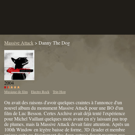
Massive Attack
>
Danny The Dog
2004
Musique de film
Electro Rock
Trip Hop
On avait des raisons d'avoir quelques craintes à l'annonce d'un
nouvel album du monument Massive Attack pour une BO d'un
film de Luc Besson. Certes Archive avait déjà tenté l'expérience
pour Michel Vaillant quelques mois avant en n'y laissant pas trop
de plumes, mais là Massive Attack devait faire attention. Après un
100th Window en légère baisse de forme, 3D (leader et membre
unique suite au désistement des deux autres) devait montrer que