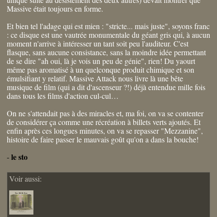
Massive était toujours en forme.
Et bien tel l'adage qui est mien : "stricte... mais juste", soyons franc
: ce disque est une vautrée monumentale du géant gris qui, à aucun
moment n'arrive à intéresser un tant soit peu l'auditeur. C'est
flasque, sans aucune consistance, sans la moindre idée permettant
de se dire "ah oui, là je vois un peu de génie", rien! Du yaourt
même pas aromatisé à un quelconque produit chimique et son
émulsifiant y relatif. Massive Attack nous livre là une bête
musique de film (qui a dit d'ascenseur ?!) déjà entendue mille fois
dans tous les films d'action cul-cul…
On ne s'attendait pas à des miracles et, ma foi, on va se contenter
de considérer ça comme une récréation à billets verts ajoutés. Et
enfin après ces longues minutes, on va se repasser "Mezzanine",
histoire de faire passer le mauvais goût qu'on a dans la bouche!
le sto
-
Voir aussi: