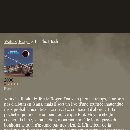
Waters, Roger
>
In The Flesh
2000
Rock
Alors là, il fait très fort le Roger. Dans un premier temps, il ne sort
pas d'album en 8 ans, mais il sort un live d'une tournée inattendue
mais probablement très lucrative. Le contenant d'abord : 1. la
pochette qui revisite un peut tout ce que Pink Floyd a été (le
cochon, la lune, le mur, etc.), montrant par là le lourd passé du
bonhomme qu'il n'assume pas très bien. 2. L'intérieur de la
pochette où Waters nous explique comment sa tournée s'est passée,