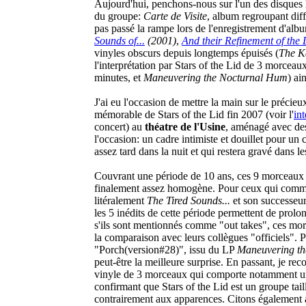
Aujourd'hui, penchons-nous sur l'un des disques le
du groupe:
Carte de Visite
, album regroupant diff
pas passé la rampe lors de l'enregistrement d'alb
Sounds of...
(2001)
,
And their Refinement of the 
vinyles obscurs depuis longtemps épuisés (
The K
l'interprétation par Stars of the Lid de 3 morcea
minutes, et
Maneuvering the Nocturnal Hum
) ai
J'ai eu l'occasion de mettre la main sur le précie
mémorable de Stars of the Lid fin 2007 (voir l'
in
concert) au
théatre de l'Usine
, aménagé avec de
l'occasion: un cadre intimiste et douillet pour un 
assez tard dans la nuit et qui restera gravé dans 
Couvrant une période de 10 ans, ces 9 morceau
finalement assez homogène. Pour ceux qui comm
litéralement
The Tired Sounds...
et son successeu
les 5 inédits de cette période permettent de prolo
s'ils sont mentionnés comme "out takes", ces mor
la comparaison avec leurs collègues "officiels". Po
"Porch(version#28)", issu du LP
Maneuvering t
peut-être la meilleure surprise. En passant, je 
vinyle de 3 morceaux qui comporte notamment un
confirmant que Stars of the Lid est un groupe tail
contrairement aux apparences. Citons également