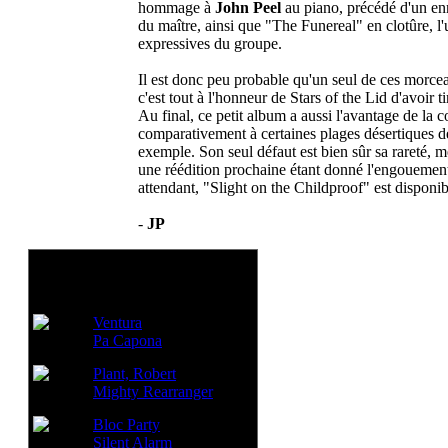
hommage à
John Peel
au piano, précédé d'un enr
du maître, ainsi que "The Funereal" en clotûre, l'
expressives du groupe.
Il est donc peu probable qu'un seul de ces morceau
c'est tout à l'honneur de Stars of the Lid d'avoir ti
Au final, ce petit album a aussi l'avantage de la c
comparativement à certaines plages désertiques 
exemple. Son seul défaut est bien sûr sa rareté, 
une réédition prochaine étant donné l'engouement 
attendant, "Slight on the Childproof" est disponib
-
JP
Voir aussi:
Ventura
Pa Capona
Plant, Robert
Mighty Rearranger
Bloc Party
Silent Alarm