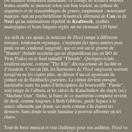
brutes semble se mouvoir selon son bon vouloir, au rythme de
séquences et de réassemblages de genres, empruntant - nouveauté
Can
majeure- tant au psychédélisme Krautrock allemand de
ou de
Neu!
Kraftwerk
qu’au minimalisme répétitif de
, synthés
analogiques et beats fatigués réglés sur un étonnant 120 bpm!
Au-delà de ces ajouts, la noirceur de
Third
rampe à différents
niveaux, totalement organique, s’inspirant des âpres années post-
punk en un condensé suggestif, que ce soit sur le groove de
"Hunter" (balade nocturne qui ne dépareillerait pas en BO de
Twin Peaks) ou le final maladif "Threads". Quelques éclats
irradient encore, comme "The Rip", déconcertante de facilité et
d’émotion. C’est un fait, les harmonies de
Third
surgissent souvent
lorsqu’on ne les espère plus, au détour d’un cri agonisant de
guitare ou de flashbacks guerriers. Le climat devient presque
intolérable entre les pales d’hélicoptères du boursoufflé "Plastic",
seul ratage de l’album, et les salves de Kalachnikov du single (sic)
"Machine Gun". Enfin, la barre de ce maelström complexe revient
de droit, comme toujours, à Beth Gibbons, guide fugace à la
mince silhouette qui donne ses mots comme s’ils étaient les
derniers. Sans doute la seule humaine à pouvoir affronter un tel
chaos.
Tour de force musical et vrai challenge pour son auditeur,
Third
va