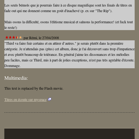
Les seuls bémols que je pourrais faire à ce disque magnifique sont les finals de titres en
fade out qui me donnent comme un goût d'inachevé (p. ex sur "The Rip").
Mais osons la difficulté, osons l'élitisme musical et saluons la performance! (et fuck tout
le reste!)
par
Rémi
, le 27/04/2008
"Third va faire fuir certains et en attirer d’autres." je serais plutôt dans la première
catégorie. Je n'attendais pas (plus) cet album, donc je l'ai découvert sans trop d'impatience
et avec plutôt beaucoup de tolérance. En général j'aime les dissonances et les mélodies
peu faciles, mais ce Third, mis à part de jolies exceptions, n'est pas très agréable d'écoute.
Dommage.
Multimedia:
This text is replaced by the Flash movie.
Titres en écoute sur myspace