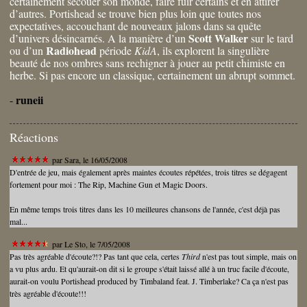
certainement secouer son monde, faire fuir certains et en attirer
d’autres. Portishead se trouve bien plus loin que toutes nos
expectatives, accouchant de nouveaux jalons dans sa quête
Scott Walker
d’univers désincarnés. A la manière d’un
sur le tard
Radiohead
ou d’un
période
KidA
, ils explorent la singulière
beauté de nos ombres sans rechigner à jouer au petit chimiste en
herbe. Si pas encore un classique, certainement un abrupt sommet.
runeii
-
Réactions
par
Sara
, le 16/05/2008
D'entrée de jeu, mais également après maintes écoutes répétées, trois titres se dégagent
fortement pour moi : The Rip, Machine Gun et Magic Doors.
En même temps trois titres dans les 10 meilleures chansons de l'année, c'est déjà pas
mal...
par
Le Sto
, le 7/05/2008
Pas très agréable d'écoute?!? Pas tant que cela, certes
Third
n'est pas tout simple, mais on
a vu plus ardu. Et qu'aurait-on dit si le groupe s'était laissé allé à un truc facile d'écoute,
aurait-on voulu Portishead produced by Timbaland feat. J. Timberlake? Ca ça n'est pas
très agréable d'écoute!!!