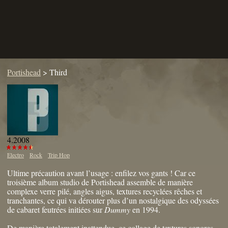
Portishead
>
Third
4.2008
Electro
Rock
Trip Hop
Ultime précaution avant l’usage : enfilez vos gants ! Car ce
troisième album studio de Portishead assemble de manière
complexe verre pilé, angles aigus, textures recyclées rêches et
tranchantes, ce qui va dérouter plus d’un nostalgique des odyssées
de cabaret feutrées initiées sur
Dummy
en 1994.
De manière totalement inattendue, ce collage de textures sonores