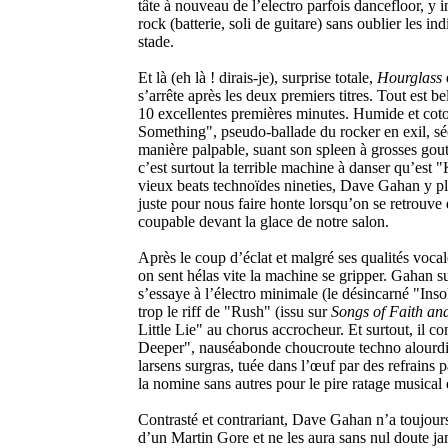
tâte à nouveau de l’electro parfois dancefloor, y i
rock (batterie, soli de guitare) sans oublier les in
stade.
Et là (eh là ! dirais-je), surprise totale,
Hourglass
s’arrête après les deux premiers titres. Tout est b
10 excellentes premières minutes. Humide et co
Something", pseudo-ballade du rocker en exil, sé
manière palpable, suant son spleen à grosses gout
c’est surtout la terrible machine à danser qu’est
vieux beats technoïdes nineties, Dave Gahan y pla
juste pour nous faire honte lorsqu’on se retrouve 
coupable devant la glace de notre salon.
Après le coup d’éclat et malgré ses qualités vocal
on sent hélas vite la machine se gripper. Gahan su
s’essaye à l’électro minimale (le désincarné "Insol
trop le riff de "Rush" (issu sur
Songs of Faith an
Little Lie" au chorus accrocheur. Et surtout, il
Deeper", nauséabonde choucroute techno alourdi
larsens surgras, tuée dans l’œuf par des refrains p
la nomine sans autres pour le pire ratage musical
Contrasté et contrariant, Dave Gahan n’a toujours p
d’un Martin Gore et ne les aura sans nul doute ja