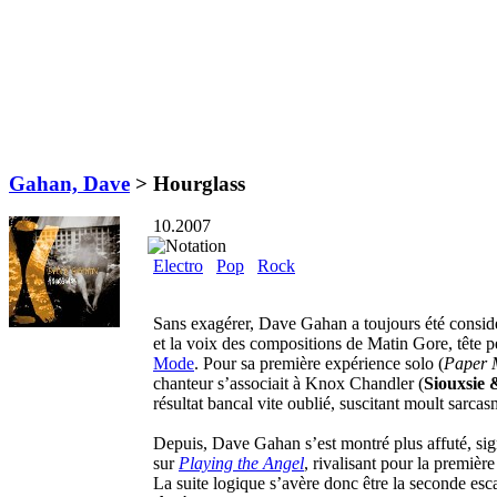
Gahan, Dave
>
Hourglass
10.2007
Electro
Pop
Rock
Sans exagérer, Dave Gahan a toujours été consi
et la voix des compositions de Matin Gore, tête 
Mode
. Pour sa première expérience solo (
Paper 
chanteur s’associait à Knox Chandler (
Siouxsie 
résultat bancal vite oublié, suscitant moult sarca
Depuis, Dave Gahan s’est montré plus affuté, signa
sur
Playing the Angel
, rivalisant pour la première
La suite logique s’avère donc être la seconde esc