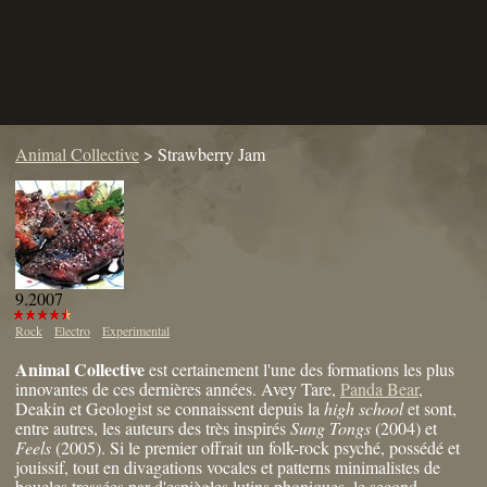
Animal Collective
>
Strawberry Jam
9.2007
Rock
Electro
Experimental
Animal Collective
est certainement l'une des formations les plus
innovantes de ces dernières années. Avey Tare,
Panda Bear
,
Deakin et Geologist se connaissent depuis la
high school
et sont,
entre autres, les auteurs des très inspirés
Sung Tongs
(2004) et
Feels
(2005). Si le premier offrait un folk-rock psyché, possédé et
jouissif, tout en divagations vocales et patterns minimalistes de
boucles tressées par d'espiègles lutins phoniques, le second