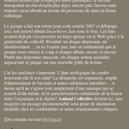
transportait un état d'esprit plus léger, encore plus farceur mais
toujours aussi abouti au niveau du processus de mise en forme
esthétique.
Le groupe a fait son retour pour cette rentrée 2007 et débarque
avec son nouvel album
Strawberry Jam
sous le bras. Les fans
avaient déjà pu s'en procurer un large aperçu via le Web grâce à la
générosité du collectif. Résultat: un disque ahurissant, un
aboutissement… on ne l'espère pas, tant on souhaiterait que le
groupe nous refasse le coup à chaque album, encore et encore.
Plutôt une hypostase musicale, où chaque notion assimilée
auparavant se plaque sur une nouvelle grille de lecture.
Car les machines s'imposent. L'âme zoologique du combo
trouverait-elle là son salut? La démarche est séquencée, emplie
d'ahurissement de buvards et autres substances interdites… A
moins qu'il ne s'agisse tout simplement d'une musique qui se
nourrit d'elle-même, tel le parachèvement ondulatoire de la fusion
Animal Collective
entre l'organique et le digital?
devient ici, sans
exagérer, un passage incontournable sous peine de damnation
éternelle chez les conformistes et autres réactionnaires critiques.
[Des extraits sur leur
MySpace
]