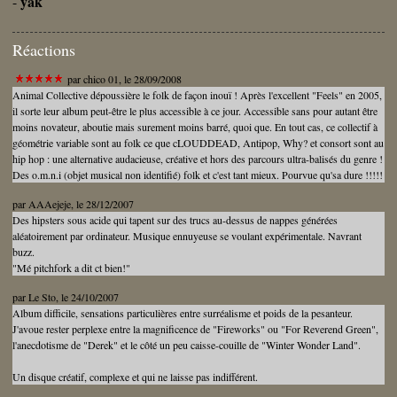
yak
-
Réactions
par
chico 01
, le 28/09/2008
Animal Collective dépoussière le folk de façon inouï ! Après l'excellent "Feels" en 2005,
il sorte leur album peut-être le plus accessible à ce jour. Accessible sans pour autant être
moins novateur, aboutie mais surement moins barré, quoi que. En tout cas, ce collectif à
géométrie variable sont au folk ce que cLOUDDEAD, Antipop, Why? et consort sont au
hip hop : une alternative audacieuse, créative et hors des parcours ultra-balisés du genre !
Des o.m.n.i (objet musical non identifié) folk et c'est tant mieux. Pourvue qu'sa dure !!!!!
par
AAAejeje
, le 28/12/2007
Des hipsters sous acide qui tapent sur des trucs au-dessus de nappes générées
aléatoirement par ordinateur. Musique ennuyeuse se voulant expérimentale. Navrant
buzz.
"Mé pitchfork a dit ct bien!"
par
Le Sto
, le 24/10/2007
Album difficile, sensations particulières entre surréalisme et poids de la pesanteur.
J'avoue rester perplexe entre la magnificence de "Fireworks" ou "For Reverend Green",
l'anecdotisme de "Derek" et le côté un peu caisse-couille de "Winter Wonder Land".
Un disque créatif, complexe et qui ne laisse pas indifférent.